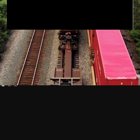
Tel:
+526678891460