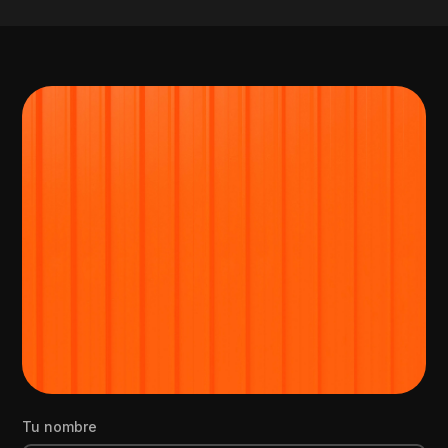
Email
yram.hernandez@aahernandezmarym.com
Teléfono
+526678891460
Tu nombre